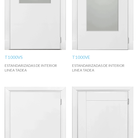
T1000VS
T1000VE
ESTANDARIZADAS DE INTERIOR
ESTANDARIZADAS DE INTERIOR
LINEA TADEA
LINEA TADEA