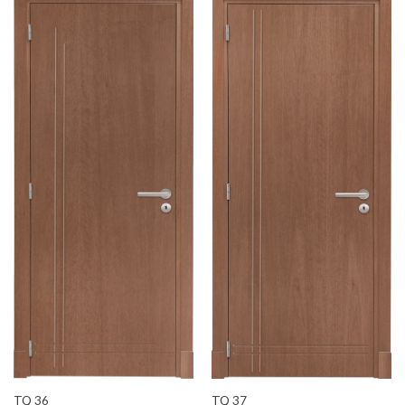
TQ 36
TQ 37