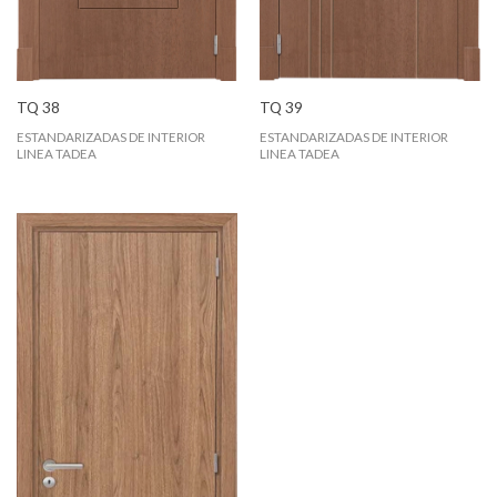
TQ 38
TQ 39
ESTANDARIZADAS DE INTERIOR
ESTANDARIZADAS DE INTERIOR
LINEA TADEA
LINEA TADEA