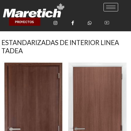
Ir
al
contenido
PROYECTOS
ESTANDARIZADAS DE INTERIOR LINEA
TADEA