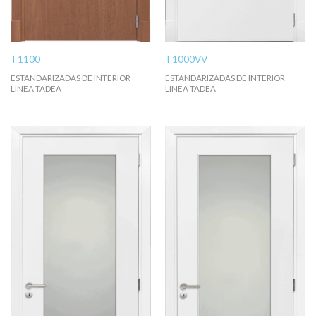
T1100
T1000VV
ESTANDARIZADAS DE INTERIOR
ESTANDARIZADAS DE INTERIOR
LINEA TADEA
LINEA TADEA