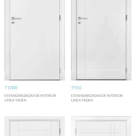
T1000
T910
ESTANDARIZADAS DE INTERIOR
ESTANDARIZADAS DE INTERIOR
LINEA TADEA
LINEA TADEA