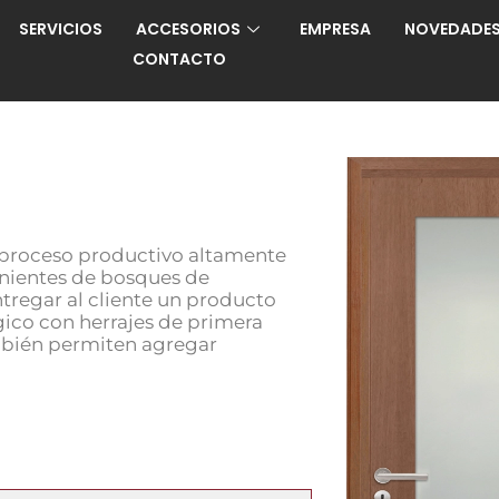
SERVICIOS
ACCESORIOS
EMPRESA
NOVEDADE
CONTACTO
n proceso productivo altamente
nientes de bosques de
ntregar al cliente un producto
gico con herrajes de primera
ambién permiten agregar