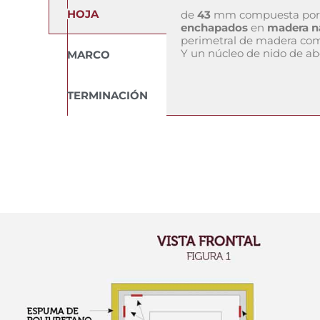
HOJA
de
43
mm compuesta por
enchapados
en
madera n
perimetral de madera com
Y un núcleo de nido de abe
MARCO
TERMINACIÓN