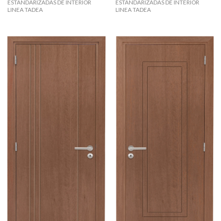
ESTANDARIZADAS DE INTERIOR
ESTANDARIZADAS DE INTERIOR
LINEA TADEA
LINEA TADEA