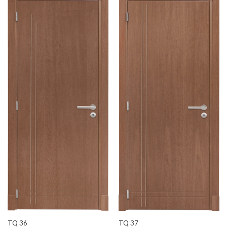
TQ 36
TQ 37