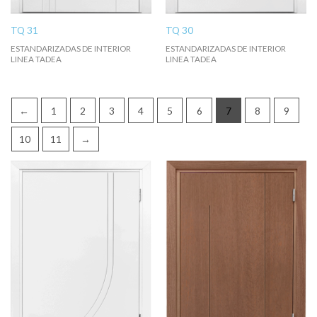
TQ 31
TQ 30
ESTANDARIZADAS DE INTERIOR
ESTANDARIZADAS DE INTERIOR
LINEA TADEA
LINEA TADEA
←
1
2
3
4
5
6
7
8
9
10
11
→