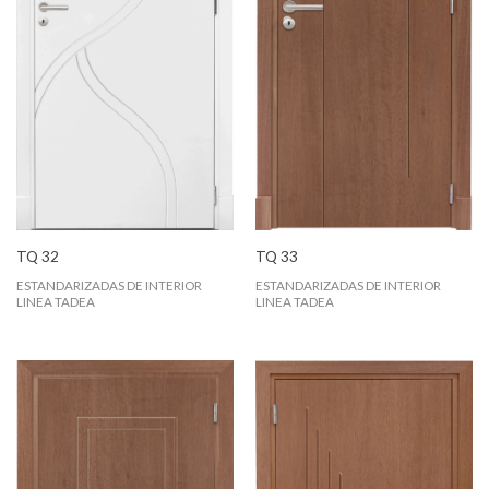
TQ 32
TQ 33
ESTANDARIZADAS DE INTERIOR
ESTANDARIZADAS DE INTERIOR
LINEA TADEA
LINEA TADEA