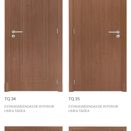
TQ 34
TQ 35
ESTANDARIZADAS DE INTERIOR
ESTANDARIZADAS DE INTERIOR
LINEA TADEA
LINEA TADEA