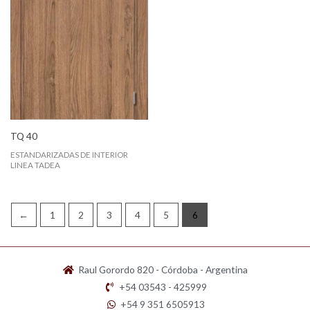
TQ 40
ESTANDARIZADAS DE INTERIOR
LINEA TADEA
←
1
2
3
4
5
6
Raul Gorordo 820 - Córdoba - Argentina
+54 03543 - 425999
+54 9 351 6505913