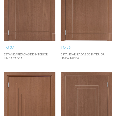
TQ 37
TQ 36
ESTANDARIZADAS DE INTERIOR
ESTANDARIZADAS DE INTERIOR
LINEA TADEA
LINEA TADEA