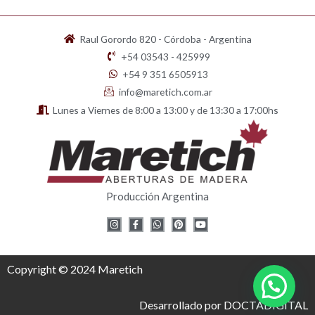
Raul Gorordo 820 - Córdoba - Argentina
+54 03543 - 425999
+54 9 351 6505913
info@maretich.com.ar
Lunes a Viernes de 8:00 a 13:00 y de 13:30 a 17:00hs
Producción Argentina
I
F
W
P
Y
n
a
h
i
o
s
c
a
n
u
t
e
t
t
t
a
b
s
e
u
g
o
a
r
b
Copyright © 2024 Maretich
r
o
p
e
e
a
k
p
s
m
-
t
f
Desarrollado por DOCTADIGITAL