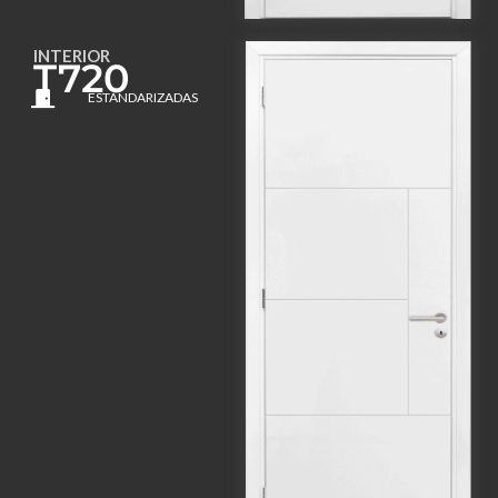
INTERIOR
T720
ESTANDARIZADAS