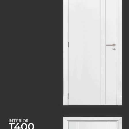
INTERIOR
T400