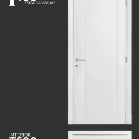
ESTANDARIZADAS
INTERIOR