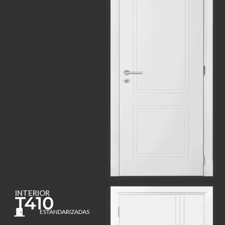
INTERIOR
T410
ESTANDARIZADAS