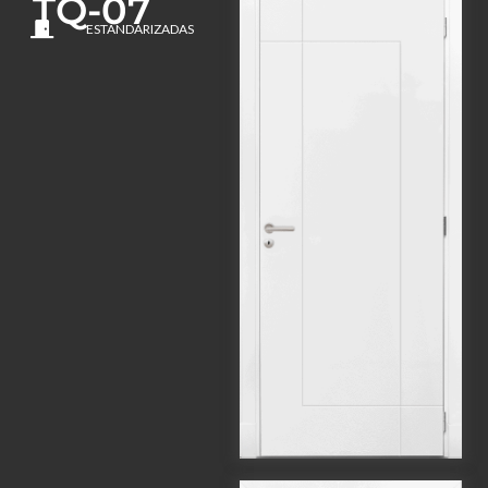
TQ-07
ESTANDARIZADAS