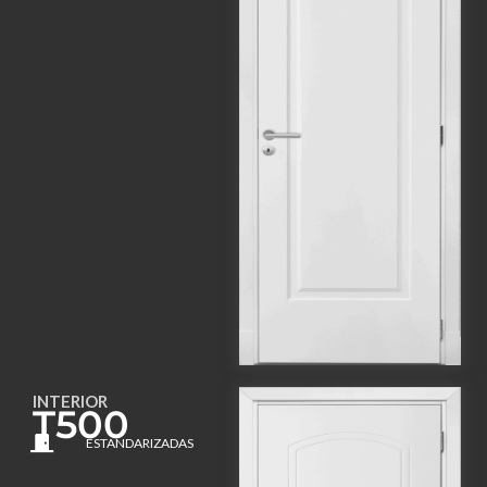
INTERIOR
T500
ESTANDARIZADAS