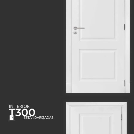
INTERIOR
T300
ESTANDARIZADAS