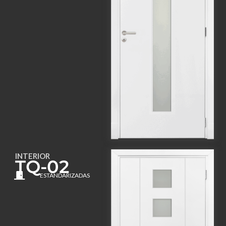
INTERIOR
TQ-02
ESTANDARIZADAS