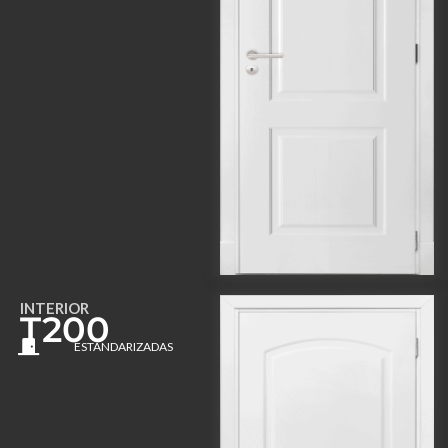
INTERIOR
T200
ESTANDARIZADAS