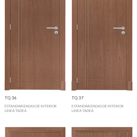
TQ 36
TQ 37
ESTANDARIZADAS DE INTERIOR
ESTANDARIZADAS DE INTERIOR
LINEA TADEA
LINEA TADEA