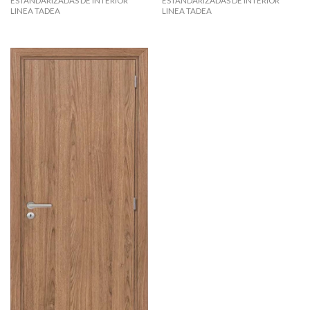
ESTANDARIZADAS DE INTERIOR
ESTANDARIZADAS DE INTERIOR
LINEA TADEA
LINEA TADEA