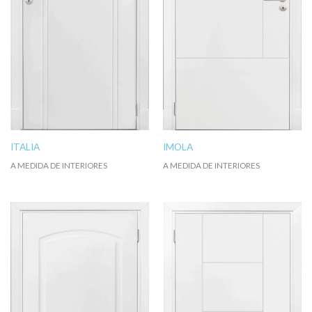
ITALIA
IMOLA
A MEDIDA DE INTERIORES
A MEDIDA DE INTERIORES