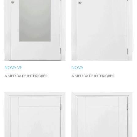
NOVA VE
NOVA
A MEDIDA DE INTERIORES
A MEDIDA DE INTERIORES