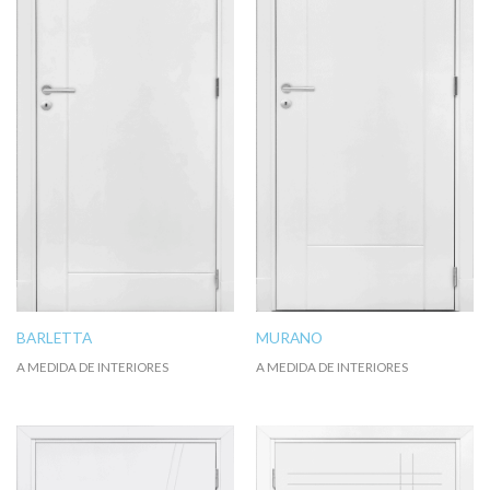
BARLETTA
MURANO
A MEDIDA DE INTERIORES
A MEDIDA DE INTERIORES