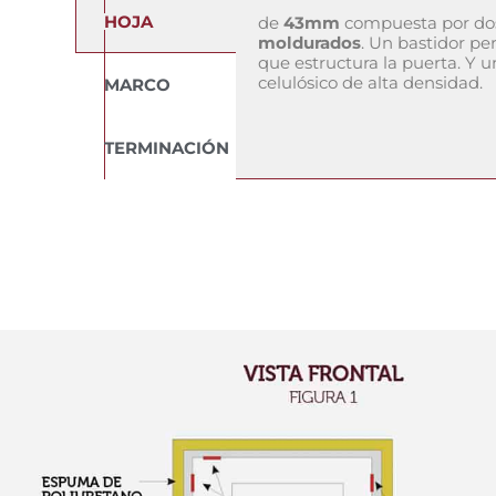
HOJA
de
43mm
compuesta por d
moldurados
. Un bastidor p
que estructura la puerta. Y 
celulósico de alta densidad.
MARCO
TERMINACIÓN