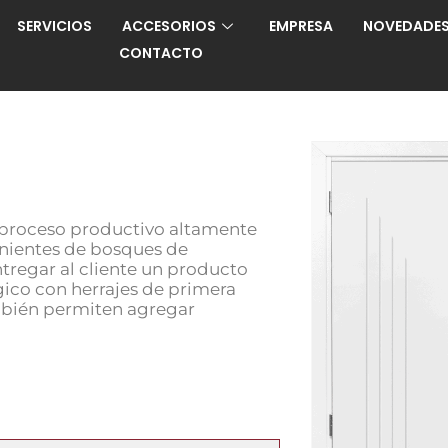
SERVICIOS
ACCESORIOS
EMPRESA
NOVEDADE
CONTACTO
n proceso productivo altamente
nientes de bosques de
ntregar al cliente un producto
gico con herrajes de primera
ambién permiten agregar