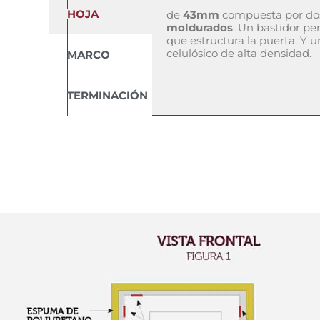
HOJA
de
43mm
compuesta por d
moldurados
. Un bastidor p
que estructura la puerta. Y 
celulósico de alta densidad.
MARCO
TERMINACIÓN