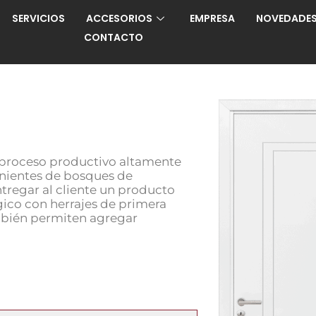
SERVICIOS
ACCESORIOS
EMPRESA
NOVEDADE
CONTACTO
n proceso productivo altamente
nientes de bosques de
ntregar al cliente un producto
gico con herrajes de primera
ambién permiten agregar