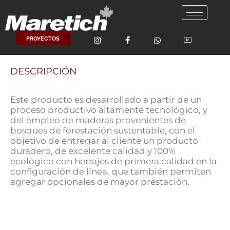
Ir
al
contenido
PROYECTOS
DESCRIPCIÓN
Este producto es desarrollado a partir de un
proceso productivo altamente tecnológico, y
del empleo de maderas provenientes de
bosques de forestación sustentable, con el
objetivo de entregar al cliente un producto
duradero, de excelente calidad y 100%
ecológico con herrajes de primera calidad en la
configuración de línea, que también permiten
agregar opcionales de mayor prestación.