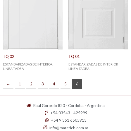
TQ 02
TQ 01
ESTANDARIZADAS DE INTERIOR
ESTANDARIZADAS DE INTERIOR
LINEA TADEA
LINEA TADEA
←
1
2
3
4
5
6
Raul Gorordo 820 - Córdoba - Argentina
+54 03543 - 425999
+54 9 351 6505913
info@maretich.com.ar