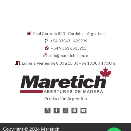
Raul Gorordo 820 - Córdoba - Argentina
+54 03543 - 425999
+54 9 351 6505913
info@maretich.com.ar
Lunes a Viernes de 8:00 a 13:00 y de 13:30 a 17:00hs
Producción Argentina
I
F
W
P
Y
n
a
h
i
o
s
c
a
n
u
t
e
t
t
t
a
b
s
e
u
g
o
a
r
b
Copyright © 2024 Maretich