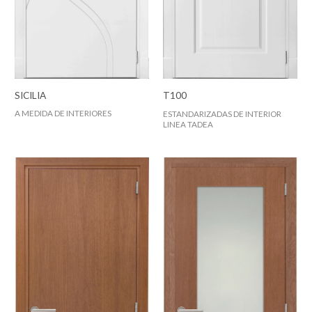
SICILIA
T100
A MEDIDA DE INTERIORES
ESTANDARIZADAS DE INTERIOR
LINEA TADEA