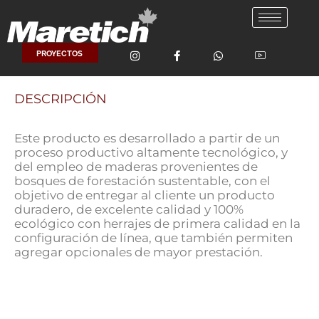
Ir
al
contenido
PROYECTOS
DESCRIPCIÓN
Este producto es desarrollado a partir de un
proceso productivo altamente tecnológico, y
del empleo de maderas provenientes de
bosques de forestación sustentable, con el
objetivo de entregar al cliente un producto
duradero, de excelente calidad y 100%
ecológico con herrajes de primera calidad en la
configuración de línea, que también permiten
agregar opcionales de mayor prestación.