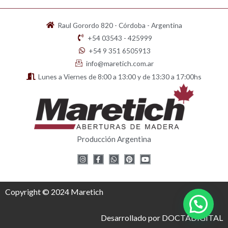
Raul Gorordo 820 - Córdoba - Argentina
+54 03543 - 425999
+54 9 351 6505913
info@maretich.com.ar
Lunes a Viernes de 8:00 a 13:00 y de 13:30 a 17:00hs
Producción Argentina
I
F
W
P
Y
n
a
h
i
o
s
c
a
n
u
t
e
t
t
t
a
b
s
e
u
g
o
a
r
b
Copyright © 2024 Maretich
r
o
p
e
e
a
k
p
s
m
-
t
f
Desarrollado por DOCTADIGITAL