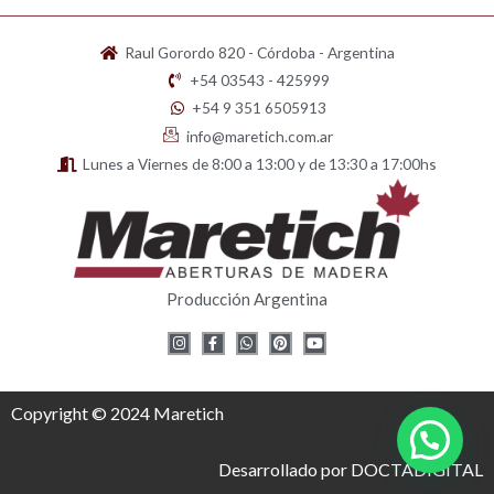
Raul Gorordo 820 - Córdoba - Argentina
+54 03543 - 425999
+54 9 351 6505913
info@maretich.com.ar
Lunes a Viernes de 8:00 a 13:00 y de 13:30 a 17:00hs
Producción Argentina
I
F
W
P
Y
n
a
h
i
o
s
c
a
n
u
t
e
t
t
t
a
b
s
e
u
g
o
a
r
b
Copyright © 2024 Maretich
r
o
p
e
e
a
k
p
s
m
-
t
f
Desarrollado por DOCTADIGITAL