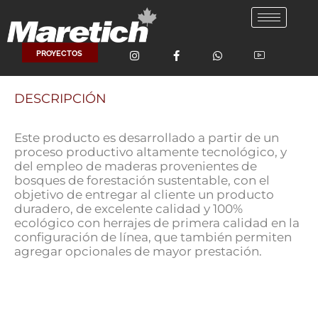
Ir
al
contenido
PROYECTOS
DESCRIPCIÓN
Este producto es desarrollado a partir de un
proceso productivo altamente tecnológico, y
del empleo de maderas provenientes de
bosques de forestación sustentable, con el
objetivo de entregar al cliente un producto
duradero, de excelente calidad y 100%
ecológico con herrajes de primera calidad en la
configuración de línea, que también permiten
agregar opcionales de mayor prestación.