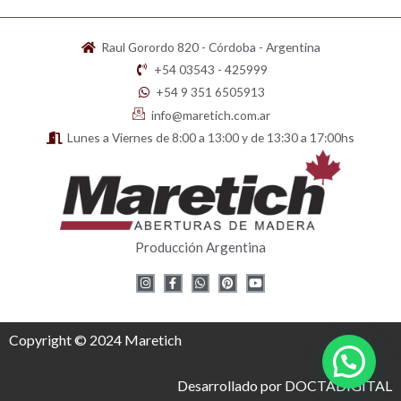
Raul Gorordo 820 - Córdoba - Argentina
+54 03543 - 425999
+54 9 351 6505913
info@maretich.com.ar
Lunes a Viernes de 8:00 a 13:00 y de 13:30 a 17:00hs
Producción Argentina
I
F
W
P
Y
n
a
h
i
o
s
c
a
n
u
t
e
t
t
t
a
b
s
e
u
g
o
a
r
b
Copyright © 2024 Maretich
r
o
p
e
e
a
k
p
s
m
-
t
f
Desarrollado por DOCTADIGITAL