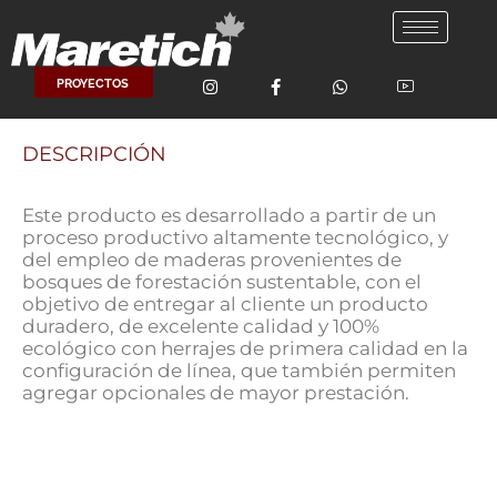
Ir
al
contenido
PROYECTOS
DESCRIPCIÓN
Este producto es desarrollado a partir de un
proceso productivo altamente tecnológico, y
del empleo de maderas provenientes de
bosques de forestación sustentable, con el
objetivo de entregar al cliente un producto
duradero, de excelente calidad y 100%
ecológico con herrajes de primera calidad en la
configuración de línea, que también permiten
agregar opcionales de mayor prestación.