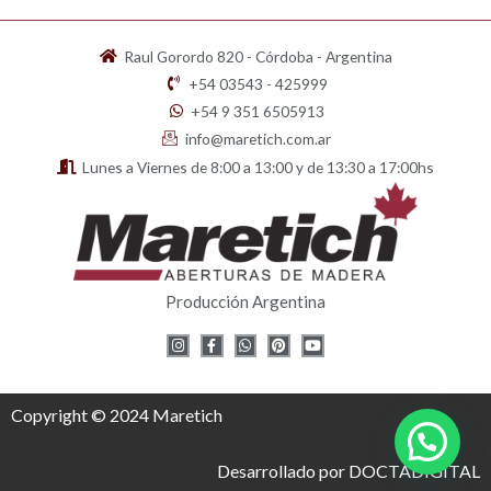
Raul Gorordo 820 - Córdoba - Argentina
+54 03543 - 425999
+54 9 351 6505913
info@maretich.com.ar
Lunes a Viernes de 8:00 a 13:00 y de 13:30 a 17:00hs
Producción Argentina
I
F
W
P
Y
n
a
h
i
o
s
c
a
n
u
t
e
t
t
t
a
b
s
e
u
g
o
a
r
b
Copyright © 2024 Maretich
r
o
p
e
e
a
k
p
s
m
-
t
f
Desarrollado por DOCTADIGITAL