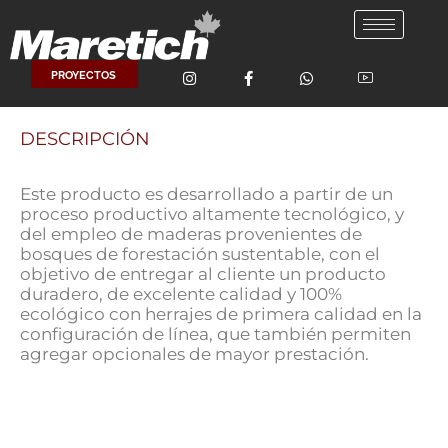
Ir
al
contenido
PROYECTOS
DESCRIPCIÓN
Este producto es desarrollado a partir de un
proceso productivo altamente tecnológico, y
del empleo de maderas provenientes de
bosques de forestación sustentable, con el
objetivo de entregar al cliente un producto
duradero, de excelente calidad y 100%
ecológico con herrajes de primera calidad en la
configuración de línea, que también permiten
agregar opcionales de mayor prestación.