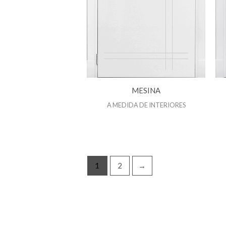
MESINA
A MEDIDA DE INTERIORES
1
2
→