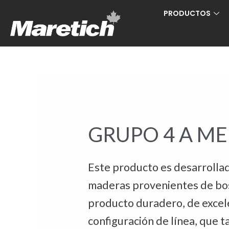
Ir
PRODUCTOS
al
contenido
GRUPO 4 A M
Este producto es desarrollad
maderas provenientes de bosq
producto duradero, de excele
configuración de línea, que 