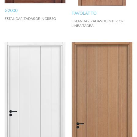
G2000
TAVOLATTO
ESTANDARIZADAS DE INGRESO
ESTANDARIZADAS DE INTERIOR
LINEA TADEA