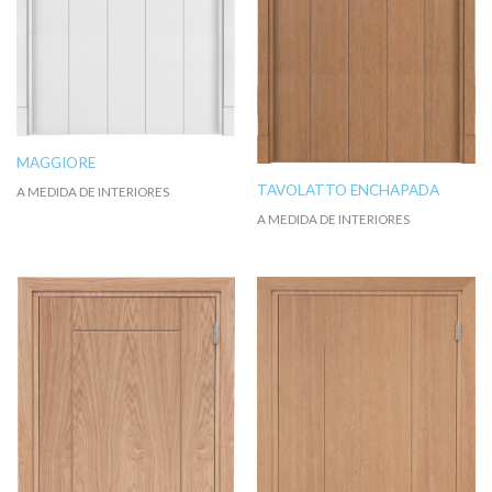
MAGGIORE
TAVOLATTO ENCHAPADA
A MEDIDA DE INTERIORES
A MEDIDA DE INTERIORES