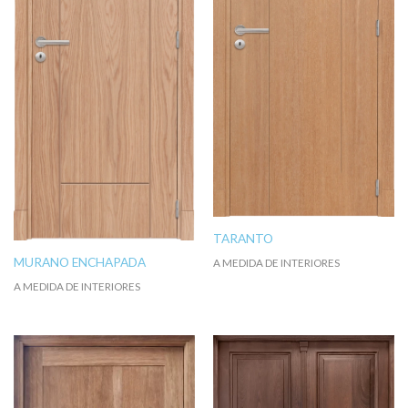
TARANTO
MURANO ENCHAPADA
A MEDIDA DE INTERIORES
A MEDIDA DE INTERIORES