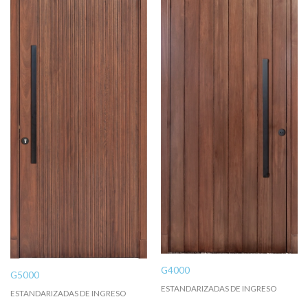
G4000
G5000
ESTANDARIZADAS DE INGRESO
ESTANDARIZADAS DE INGRESO