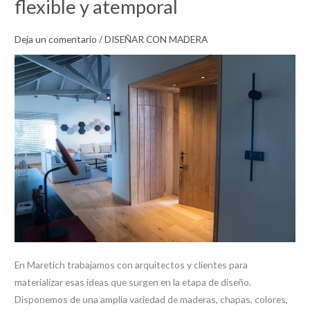
flexible y atemporal
criterios
para
Deja un comentario
/
DISEÑAR CON MADERA
arquitectos
La
madera
como
material
noble,
flexible
y
atemporal
En Maretich trabajamos con arquitectos y clientes para
materializar esas ideas que surgen en la etapa de diseño.
Disponemos de una amplia variedad de maderas, chapas, colores,