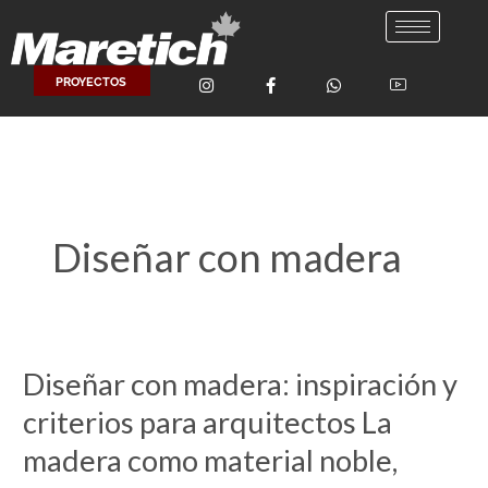
Ir
al
contenido
PROYECTOS
Diseñar con madera
Diseñar con madera: inspiración y
Diseñar
con
criterios para arquitectos La
madera:
madera como material noble,
inspiración
y