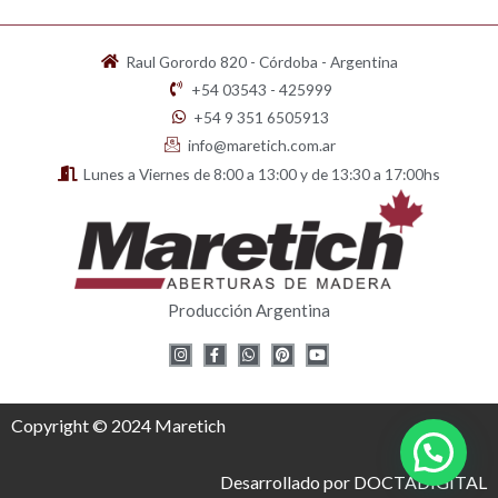
Raul Gorordo 820 - Córdoba - Argentina
+54 03543 - 425999
+54 9 351 6505913
info@maretich.com.ar
Lunes a Viernes de 8:00 a 13:00 y de 13:30 a 17:00hs
Producción Argentina
I
F
W
P
Y
n
a
h
i
o
s
c
a
n
u
t
e
t
t
t
a
b
s
e
u
g
o
a
r
b
Copyright © 2024 Maretich
r
o
p
e
e
a
k
p
s
m
-
t
f
Desarrollado por DOCTADIGITAL