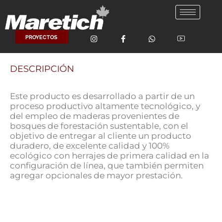
Ir
al
contenido
PROYECTOS
DESCRIPCIÓN
Este producto es desarrollado a partir de un
proceso productivo altamente tecnológico, y
del empleo de maderas provenientes de
bosques de forestación sustentable, con el
objetivo de entregar al cliente un producto
duradero, de excelente calidad y 100%
ecológico con herrajes de primera calidad en la
configuración de línea, que también permiten
agregar opcionales de mayor prestación.