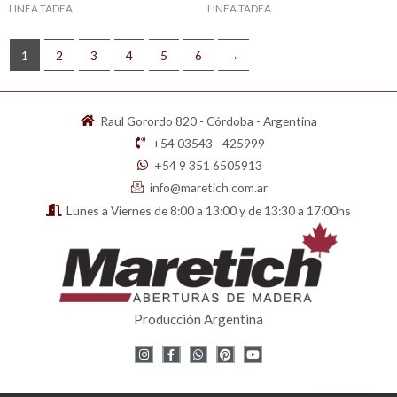
LINEA TADEA
LINEA TADEA
1
2
3
4
5
6
→
Raul Gorordo 820 - Córdoba - Argentina
+54 03543 - 425999
+54 9 351 6505913
info@maretich.com.ar
Lunes a Viernes de 8:00 a 13:00 y de 13:30 a 17:00hs
Producción Argentina
I
F
W
P
Y
n
a
h
i
o
s
c
a
n
u
t
e
t
t
t
a
b
s
e
u