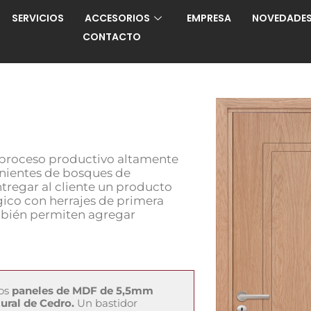
SERVICIOS
ACCESORIOS
EMPRESA
NOVEDADE
CONTACTO
n proceso productivo altamente
nientes de bosques de
ntregar al cliente un producto
gico con herrajes de primera
ambién permiten agregar
os
paneles de MDF de 5,5mm
ral de Cedro.
Un bastidor