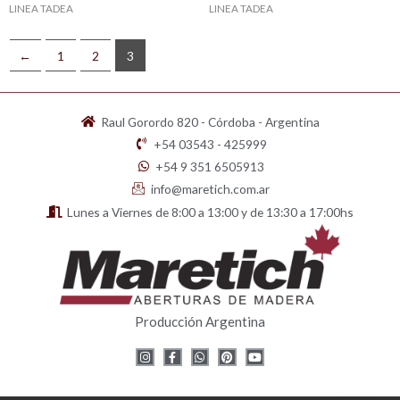
LINEA TADEA
LINEA TADEA
←
1
2
3
Raul Gorordo 820 - Córdoba - Argentina
+54 03543 - 425999
+54 9 351 6505913
info@maretich.com.ar
Lunes a Viernes de 8:00 a 13:00 y de 13:30 a 17:00hs
Producción Argentina
I
F
W
P
Y
n
a
h
i
o
s
c
a
n
u
t
e
t
t
t
a
b
s
e
u