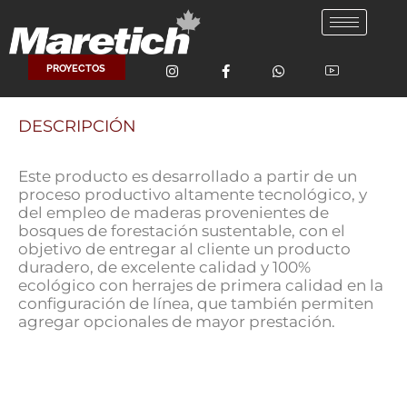
Ir
al
contenido
PROYECTOS
DESCRIPCIÓN
Este producto es desarrollado a partir de un
proceso productivo altamente tecnológico, y
del empleo de maderas provenientes de
bosques de forestación sustentable, con el
objetivo de entregar al cliente un producto
duradero, de excelente calidad y 100%
ecológico con herrajes de primera calidad en la
configuración de línea, que también permiten
agregar opcionales de mayor prestación.