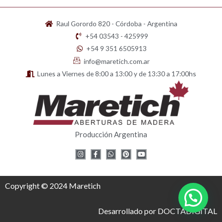
Raul Gorordo 820 - Córdoba - Argentina
+54 03543 - 425999
+54 9 351 6505913
info@maretich.com.ar
Lunes a Viernes de 8:00 a 13:00 y de 13:30 a 17:00hs
Producción Argentina
I
F
W
P
Y
n
a
h
i
o
s
c
a
n
u
t
e
t
t
t
a
b
s
e
u
g
o
a
r
b
Copyright © 2024 Maretich
r
o
p
e
e
a
k
p
s
m
-
t
f
Desarrollado por DOCTADIGITAL