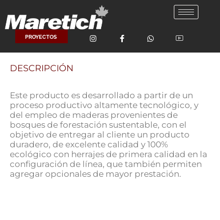
Ir
al
contenido
PROYECTOS
DESCRIPCIÓN
Este producto es desarrollado a partir de un
proceso productivo altamente tecnológico, y
del empleo de maderas provenientes de
bosques de forestación sustentable, con el
objetivo de entregar al cliente un producto
duradero, de excelente calidad y 100%
ecológico con herrajes de primera calidad en la
configuración de línea, que también permiten
agregar opcionales de mayor prestación.