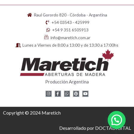
Raul Gorordo 820 - Córdoba - Argentina
+54 03543 - 425999
+54 9 351 6505913
info@maretich.com.ar
Lunes a Viernes de 8:00 a 13:00 y de 13:30 a 17:00hs
Producción Argentina
I
F
W
P
Y
n
a
h
i
o
s
c
a
n
u
t
e
t
t
t
a
b
s
e
u
g
o
a
r
b
Copyright © 2024 Maretich
r
o
p
e
e
a
k
p
s
m
-
t
f
Desarrollado por DOCTADIGITAL